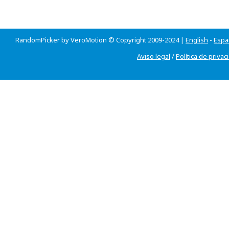
RandomPicker by VeroMotion © Copyright 2009-2024 |
English
-
Espa
Aviso legal
/
Política de privac