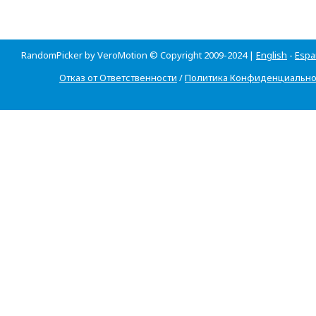
RandomPicker by VeroMotion © Copyright 2009-2024 |
English
-
Espa
Отказ от Ответственности
/
Политика Конфиденциально