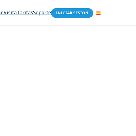
io
Visita
Tarifas
Soporte
INICIAR SESIÓN