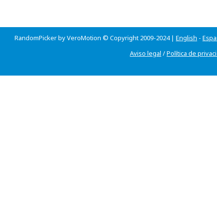
RandomPicker by VeroMotion © Copyright 2009-2024 |
English
-
Espa
Aviso legal
/
Política de privac