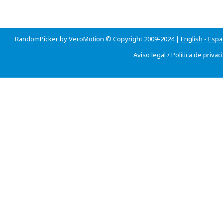
RandomPicker by VeroMotion © Copyright 2009-2024 |
English
-
Espa
Aviso legal
/
Política de privac