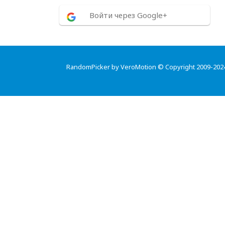
Войти через Google+
RandomPicker by VeroMotion © Copyright 2009-202