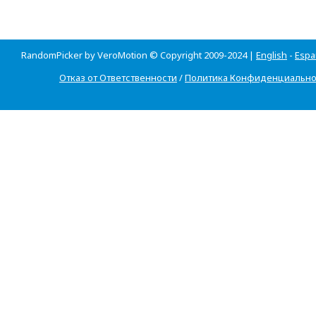
RandomPicker by VeroMotion © Copyright 2009-2024 |
English
-
Espa
Отказ от Ответственности
/
Политика Конфиденциально