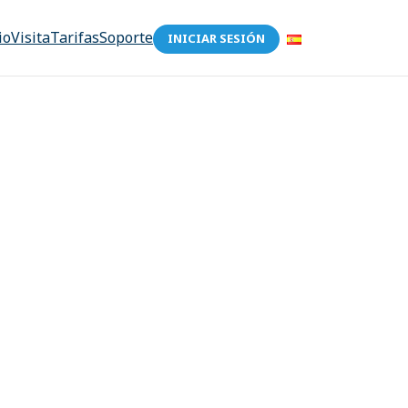
io
Visita
Tarifas
Soporte
INICIAR SESIÓN