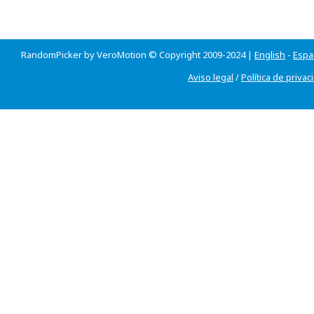
RandomPicker by VeroMotion © Copyright 2009-2024 |
English
-
Espa
Aviso legal
/
Política de privac