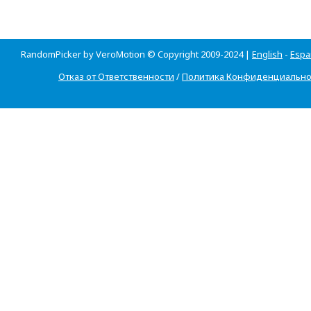
RandomPicker by VeroMotion © Copyright 2009-2024 |
English
-
Espa
Отказ от Ответственности
/
Политика Конфиденциально