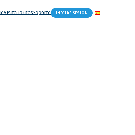
io
Visita
Tarifas
Soporte
INICIAR SESIÓN