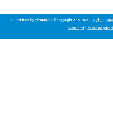
RandomPicker by VeroMotion © Copyright 2009-2024 |
English
-
Espa
Aviso legal
/
Política de privac