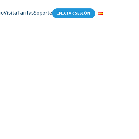
io
Visita
Tarifas
Soporte
INICIAR SESIÓN