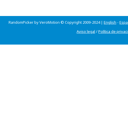
RandomPicker by VeroMotion © Copyright 2009-2024 |
English
-
Espa
Aviso legal
/
Política de privac