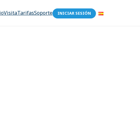
io
Visita
Tarifas
Soporte
INICIAR SESIÓN