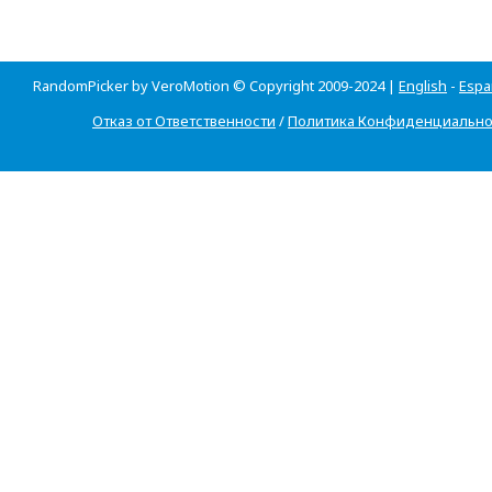
RandomPicker by VeroMotion © Copyright 2009-2024 |
English
-
Espa
Отказ от Ответственности
/
Политика Конфиденциально