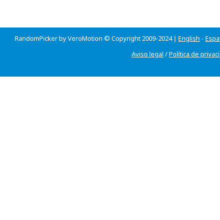
RandomPicker by VeroMotion © Copyright 2009-2024 |
English
-
Espa
Aviso legal
/
Política de privac