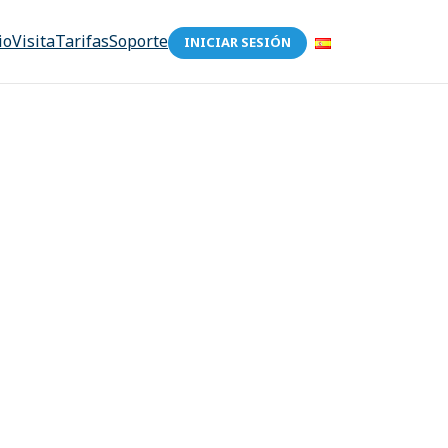
io
Visita
Tarifas
Soporte
INICIAR SESIÓN