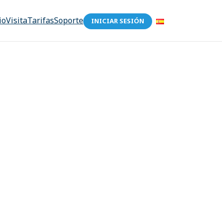
io
Visita
Tarifas
Soporte
INICIAR SESIÓN