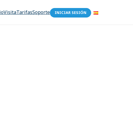
io
Visita
Tarifas
Soporte
INICIAR SESIÓN