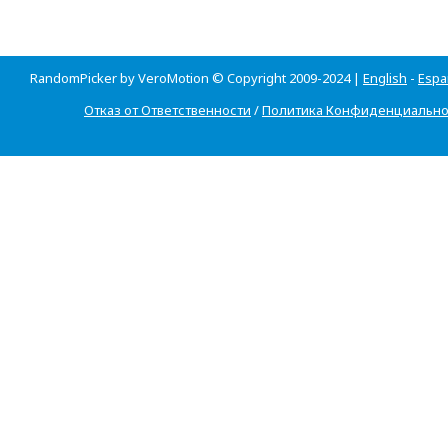
RandomPicker by VeroMotion © Copyright 2009-2024 |
English
-
Espa
Отказ от Ответственности
/
Политика Конфиденциально