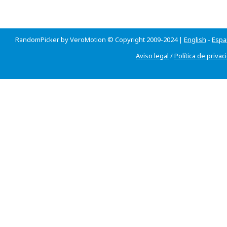
RandomPicker by VeroMotion © Copyright 2009-2024 |
English
-
Espa
Aviso legal
/
Política de privac