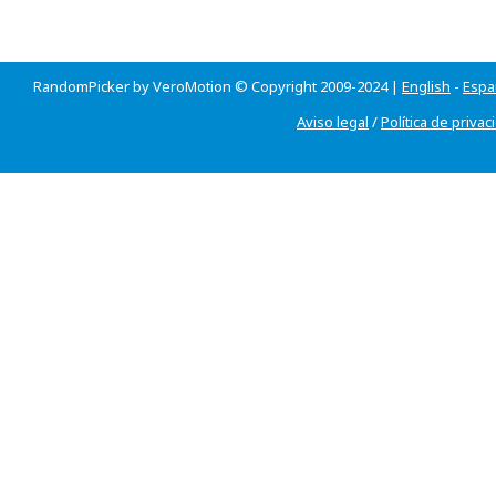
RandomPicker by VeroMotion © Copyright 2009-2024 |
English
-
Espa
Aviso legal
/
Política de privac