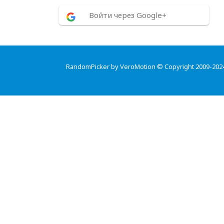
Войти через Google+
RandomPicker by VeroMotion © Copyright 2009-202