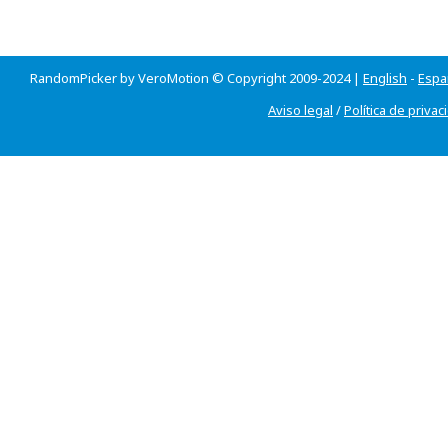
RandomPicker by VeroMotion © Copyright 2009-2024 |
English
-
Espa
Aviso legal
/
Política de privac