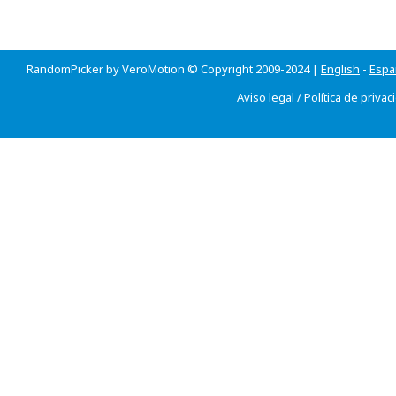
RandomPicker by VeroMotion © Copyright 2009-2024 |
English
-
Espa
Aviso legal
/
Política de privac