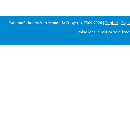
RandomPicker by VeroMotion © Copyright 2009-2024 |
English
-
Espa
Aviso legal
/
Política de privac