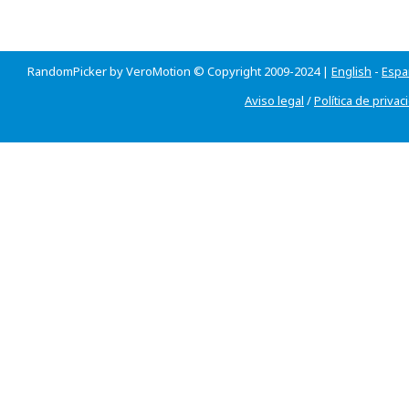
RandomPicker by VeroMotion © Copyright 2009-2024 |
English
-
Espa
Aviso legal
/
Política de privac