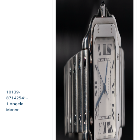
10139-
87142541-
1 Angelo
Manor