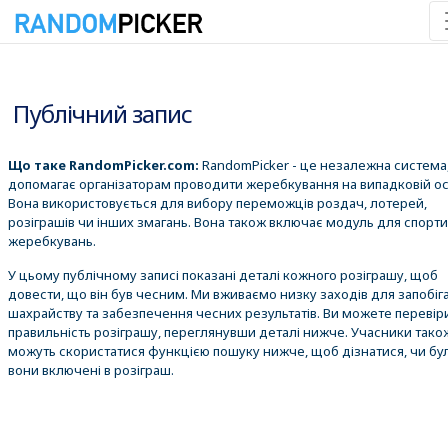
10.08.2026 10:23:19
Публічний запис
Що таке RandomPicker.com:
RandomPicker - це незалежна система,
допомагає організаторам проводити жеребкування на випадковій ос
Вона використовується для вибору переможців роздач, лотерей,
розіграшів чи інших змагань. Вона також включає модуль для спорт
жеребкувань.
У цьому публічному записі показані деталі кожного розіграшу, щоб
довести, що він був чесним. Ми вживаємо низку заходів для запобіг
шахрайству та забезпечення чесних результатів. Ви можете перевір
правильність розіграшу, переглянувши деталі нижче. Учасники тако
можуть скористатися функцією пошуку нижче, щоб дізнатися, чи бу
вони включені в розіграш.