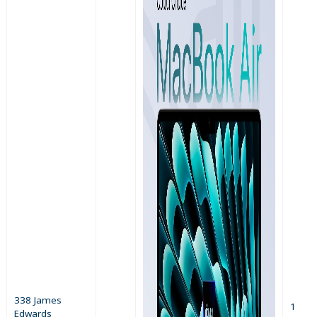
338 James
1
Edwards