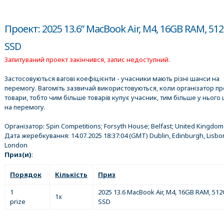
Проект: 2025 13.6” MacBook Air, M4, 16GB RAM, 51
SSD
Запитуваний проект закінчився, запис недоступний.
Застосовуються вагові коефіцієнти - учасники мають різні шанси на
перемогу. Вагоміть зазвичай використовуються, коли організатор п
товари, тобто чим більше товарів купує учасник, тим більше у нього 
на перемогу.
Організатор:
Spin Competitions; Forsyth House; Belfast; United Kingdom
Дата жеребкування:
14.07.2025 18:37:04
(GMT) Dublin, Edinburgh, Lisbo
London
Приз(и)
:
Порядок
Кількість
Приз
1
2025 13.6 MacBook Air, M4, 16GB RAM, 51
1x
prize
SSD