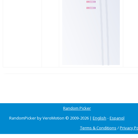
Random Picker
RandomPicker by VeroMotion © 2009-2026 |
English
-
Espanol
Terms & Conditions
/
Privacy Po