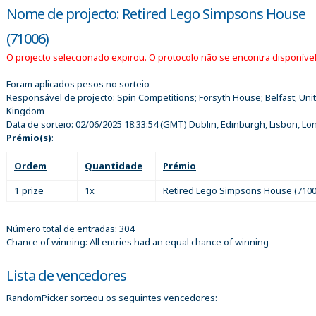
Nome de projecto: Retired Lego Simpsons House
(71006)
O projecto seleccionado expirou. O protocolo não se encontra disponível
Foram aplicados pesos no sorteio
Responsável de projecto:
Spin Competitions; Forsyth House; Belfast; Uni
Kingdom
Data de sorteio:
02/06/2025 18:33:54
(GMT) Dublin, Edinburgh, Lisbon, L
Prémio(s)
:
Ordem
Quantidade
Prémio
1 prize
1x
Retired Lego Simpsons House (7100
Número total de entradas: 304
Chance of winning: All entries had an equal chance of winning
Lista de vencedores
RandomPicker sorteou os seguintes vencedores: