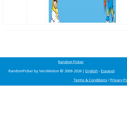
Random Picker
RandomPicker by VeroMotion © 2009-2026 |
English
-
Espanol
Terms & Conditions
/
Privacy Po