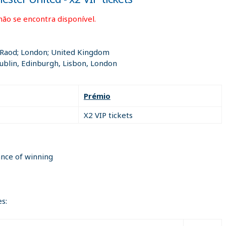
não se encontra disponível.
n Raod; London; United Kingdom
blin, Edinburgh, Lisbon, London
Prémio
X2 VIP tickets
ance of winning
s: