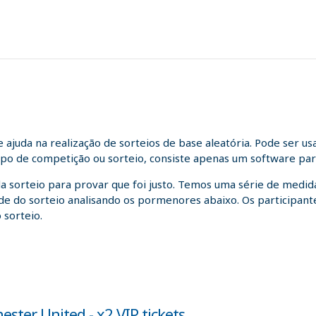
juda na realização de sorteios de base aleatória. Pode ser us
tipo de competição ou sorteio, consiste apenas um software para
da sorteio para provar que foi justo. Temos uma série de medida
idade do sorteio analisando os pormenores abaixo. Os participa
 sorteio.
ster United - x2 VIP tickets