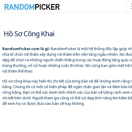
08/08/2026 7:56:11 SA
Hồ Sơ Công Khai
RandomPicker.com là gì:
RandomPicker là một hệ thống độc lập giúp 
nhà tổ chức rút thăm xây dựng rút thăm trên nền tảng ngẫu nhiên. Nó đư
dụng để chọn ra những người chiến thắng trong các hoạt động tặng quà, r
trúng thưởng, xổ số hoặc những cuộc thi khác. Nó cũng bao gồm một hệ 
rút thăm thể thao.
Hồ sơ công khai này hiển thị chi tiết của từng bản vẽ để chứng minh rằng
bằng. Chúng tôi có một số biện pháp để ngăn chặn gian lận và đảm bảo k
công bằng. Bạn có thể xác minh tính chính xác của bản vẽ bằng cách xem 
chi tiết bên dưới. Người tham gia cũng có thể sử dụng tính năng tìm kiếm b
để xem họ có được đưa vào bản vẽ hay không.