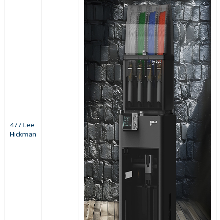
477 Lee
Hickman