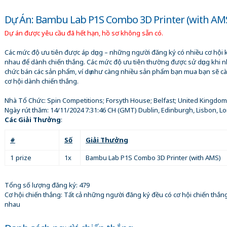
Dự Án: Bambu Lab P1S Combo 3D Printer (with AM
Dự án được yêu cầu đã hết hạn, hồ sơ không sẵn có.
Các mức độ ưu tiên được áp dụng – những người đăng ký có nhiều cơ hội 
nhau để dành chiến thắng. Các mức độ ưu tiên thường được sử dụng khi n
chức bán các sản phẩm, ví dụ như càng nhiều sản phẩm bạn mua bạn sẽ c
cơ hội dành chiến thắng.
Nhà Tổ Chức:
Spin Competitions; Forsyth House; Belfast; United Kingdom
Ngày rút thăm:
14/11/2024 7:31:46 CH
(GMT) Dublin, Edinburgh, Lisbon, L
Các Giải Thưởng
:
#
Số
Giải Thưởng
1 prize
1x
Bambu Lab P1S Combo 3D Printer (with AMS)
Tổng số lượng đăng ký: 479
Cơ hội chiến thắng: Tất cả những người đăng ký đều có cơ hội chiến thắn
nhau