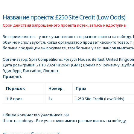
Название проекта: £250 Site Credit (Low Odds)
Срок действия запрошенного проекта истек, запись недоступна.
Вес применяется - у всех участников есть разные шансы на победу. 
обычно используются, когда организатор продает какой-то товар, т. 
больше продукции вы покупаете, тем больше у вас шансов выиграть
Организатор:
Spin Competitions; Forsyth House; Belfast; United Kingdo
Дата розыгрыша:
21.10.2024 18:26:41
(GMT) Время по Гринвичу: Дубли
Эдинбург, Лиссабон, Лондон
Приз(-ы)
:
Порядок
Номер
Приз
1-й приз
1x
L250 Site Credit (Low Odds)
Общее количество участников: 99
Шанс на победу:: Все участники имеют равные шансы на победу