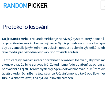
07.08.2026 0:35:17
Protokol o losování
Co je RandomPicker:
RandomPicker je nezávislý systém, který pomáhá
organizátorům soutěží losovat výherce. Výběr je zcela náhodný a transpa
aby se zamezilo jakýmkoliv manipulacím nebo zkreslením výsledků. Je o
také modul pro náhodné losování sportovních soutěží.
Tento veřejný záznam uvádí podrobnosti o každém losování, aby bylo m
zkontrolovat, že bylo spravedlivé. Zavedli jsme řadu opatření, abychom za
podvádění a zajistili férové výsledky. Spravedlivost losování si můžete ově
údajů uvedených níže na této stránce. Účastníci mohou také použít vyhle
funkci a zkontrolovat, zda byli do losování zařazeni.