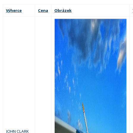
Výherce
Cena
Obrázek
JOHN CLARK