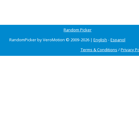
Random Picker
RandomPicker by VeroMotion © 2009-2026 |
English
-
Espanol
Terms & Conditions
/
Privacy Po