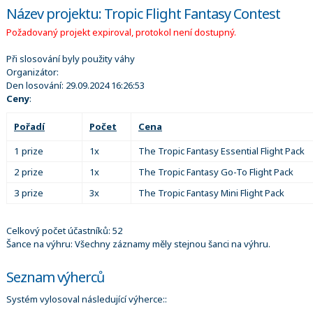
Název projektu: Tropic Flight Fantasy Contest
Požadovaný projekt expiroval, protokol není dostupný.
Při slosování byly použity váhy
Organizátor:
Den losování:
29.09.2024 16:26:53
Ceny
:
Pořadí
Počet
Cena
1 prize
1x
The Tropic Fantasy Essential Flight Pack
2 prize
1x
The Tropic Fantasy Go-To Flight Pack
3 prize
3x
The Tropic Fantasy Mini Flight Pack
Celkový počet účastníků: 52
Šance na výhru: Všechny záznamy měly stejnou šanci na výhru.
Seznam výherců
Systém vylosoval následující výherce::