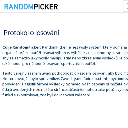
09.08.2026 3:02:32
Protokol o losování
Co je RandomPicker:
RandomPicker je nezávislý systém, který pomáhá
organizátorům soutěží losovat výherce. Výběr je zcela náhodný a transpa
aby se zamezilo jakýmkoliv manipulacím nebo zkreslením výsledků. Je o
také modul pro náhodné losování sportovních soutěží.
Tento veřejný záznam uvádí podrobnosti o každém losování, aby bylo m
zkontrolovat, že bylo spravedlivé. Zavedli jsme řadu opatření, abychom za
podvádění a zajistili férové výsledky. Spravedlivost losování si můžete ově
údajů uvedených níže na této stránce. Účastníci mohou také použít vyhle
funkci a zkontrolovat, zda byli do losování zařazeni.