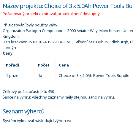
Název projektu: Choice of 3 x 5.0Ah Power Tools B
Požadovaný projekt expiroval, protokol není dostupný.
Při slosování byly použity váhy
Organizátor:
Paragon Competitions; 3000 Aviator Way; Manchester; Unite
Kingdom
Den losování:
25.07.2024 19:29:34
(GMT) Střední čas: Dublin, Edinburgh, L
Londýn
Ceny
:
Pořadí
Počet
Cena
1 prize
1x
Choice of 3 x 5.0Ah Power Tools Bundle
Celkový počet účastníků: 450
Šance na výhru: Všechny záznamy měly stejnou šanci na výhru.
Seznam výherců
Systém vylosoval následující výherce::