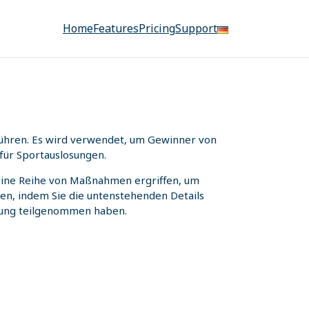
Home
Features
Pricing
Support
uführen. Es wird verwendet, um Gewinner von
für Sportauslosungen.
n eine Reihe von Maßnahmen ergriffen, um
fen, indem Sie die untenstehenden Details
osung teilgenommen haben.