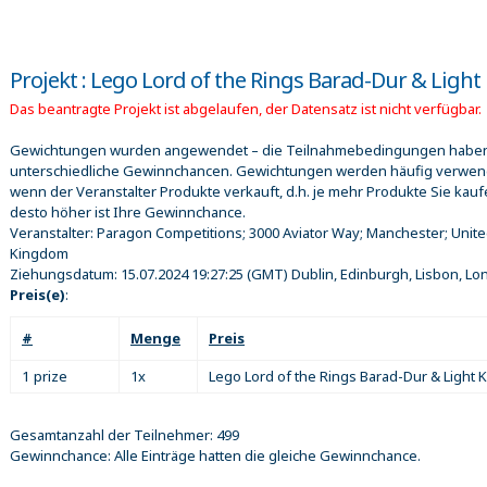
Projekt : Lego Lord of the Rings Barad-Dur & Light 
Das beantragte Projekt ist abgelaufen, der Datensatz ist nicht verfügbar.
Gewichtungen wurden angewendet – die Teilnahmebedingungen habe
unterschiedliche Gewinnchancen. Gewichtungen werden häufig verwen
wenn der Veranstalter Produkte verkauft, d.h. je mehr Produkte Sie kauf
desto höher ist Ihre Gewinnchance.
Veranstalter:
Paragon Competitions; 3000 Aviator Way; Manchester; Unit
Kingdom
Ziehungsdatum:
15.07.2024 19:27:25
(GMT) Dublin, Edinburgh, Lisbon, L
Preis(e)
:
#
Menge
Preis
1 prize
1x
Lego Lord of the Rings Barad-Dur & Light K
Gesamtanzahl der Teilnehmer: 499
Gewinnchance: Alle Einträge hatten die gleiche Gewinnchance.