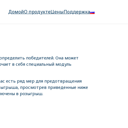
Домой
О продукте
Цены
Поддержка
определить победителей. Она может
ючает в себя специальный модуль
 нас есть ряд мер для предотвращения
озыгрыша, просмотрев приведенные ниже
ключены в розыгрыш.