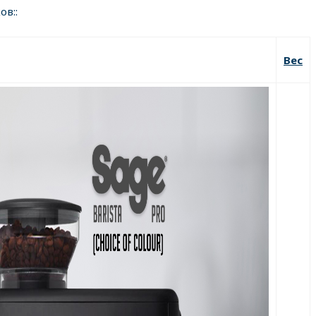
ов::
Вес