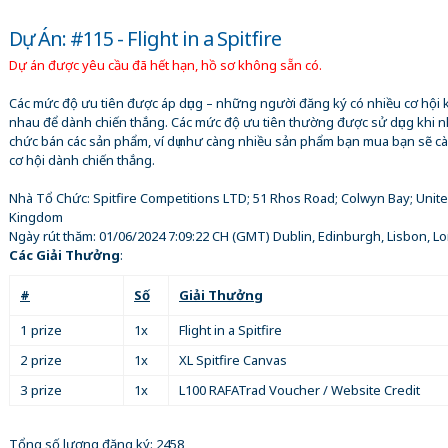
Dự Án: #115 - Flight in a Spitfire
Dự án được yêu cầu đã hết hạn, hồ sơ không sẵn có.
Các mức độ ưu tiên được áp dụng – những người đăng ký có nhiều cơ hội 
nhau để dành chiến thắng. Các mức độ ưu tiên thường được sử dụng khi n
chức bán các sản phẩm, ví dụ như càng nhiều sản phẩm bạn mua bạn sẽ c
cơ hội dành chiến thắng.
Nhà Tổ Chức:
Spitfire Competitions LTD; 51 Rhos Road; Colwyn Bay; Unit
Kingdom
Ngày rút thăm:
01/06/2024 7:09:22 CH
(GMT) Dublin, Edinburgh, Lisbon, L
Các Giải Thưởng
:
#
Số
Giải Thưởng
1 prize
1x
Flight in a Spitfire
2 prize
1x
XL Spitfire Canvas
3 prize
1x
L100 RAFATrad Voucher / Website Credit
Tổng số lượng đăng ký: 2458