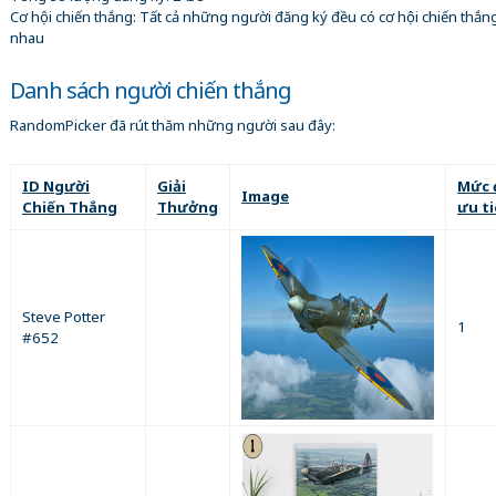
Cơ hội chiến thắng: Tất cả những người đăng ký đều có cơ hội chiến thắn
nhau
Danh sách người chiến thắng
RandomPicker đã rút thăm những người sau đây:
ID Người
Giải
Mức 
Image
Chiến Thắng
Thưởng
ưu t
Steve Potter
1
#652