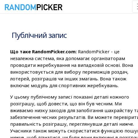
08.08.2026 2:26:01
Публічний запис
Що таке RandomPicker.com:
RandomPicker - це
незалежна система, яка допомагає організаторам
проводити жеребкування на випадковій основі. Вона
використовується для вибору переможців роздач,
лотерей, розіграшів чи інших змагань. Вона також
включає модуль для спортивних жеребкувань.
У цьому публічному записі показані деталі кожного
розіграшу, щоб довести, що він був чесним. Ми
вживаємо низку заходів для запобігання шахрайству т
забезпечення чесних результатів. Ви можете перевірит
правильність розіграшу, переглянувши деталі нижче.
Учасники також можуть скористатися функцією пошу
нижче, щоб дізнатися, чи були вони включені в розігра