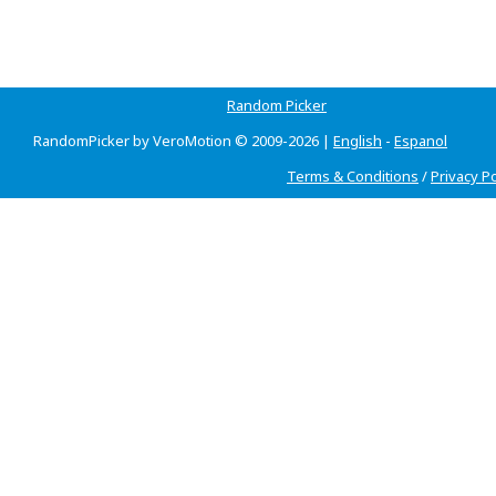
Random Picker
RandomPicker by VeroMotion © 2009-2026 |
English
-
Espanol
Terms & Conditions
/
Privacy Po