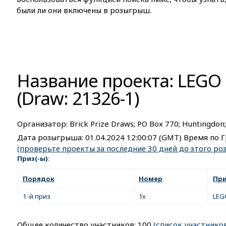
были ли они включены в розыгрыш.
Название проекта: LEGO 
(Draw: 21326-1)
Организатор:
Brick Prize Draws; PO Box 770; Huntingdon
Дата розыгрыша:
01.04.2024 12:00:07
(GMT) Время по Г
(проверьте проекты за последние 30 дней до этого р
Приз(-ы)
:
Порядок
Номер
Пр
1-й приз
1x
LEG
Общее количество участников: 100
(список участнико