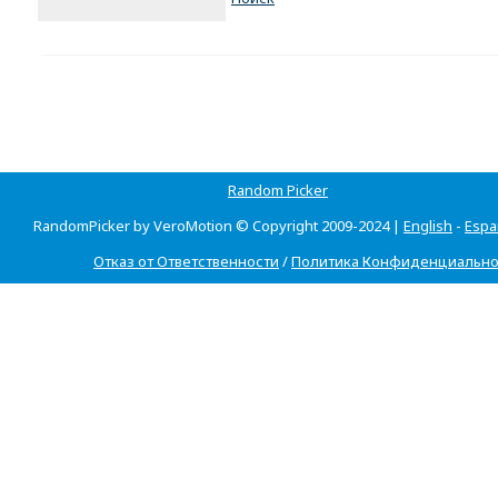
Random Picker
RandomPicker by VeroMotion © Copyright 2009-2024 |
English
-
Espa
Отказ от Ответственности
/
Политика Конфиденциально