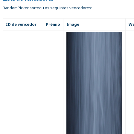
RandomPicker sorteou os seguintes vencedores:
ID de vencedor
Prémio
Image
We