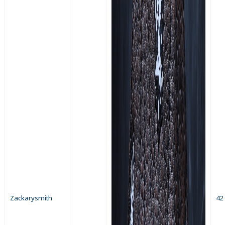
Zackarysmith
42