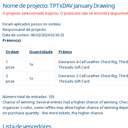
Nome de projecto: TPTxDAV January Drawing
O projecto seleccionado expirou. O protocolo não se encontra disponível
Foram aplicados pesos no sorteio
Responsável de projecto:
Data de sorteio:
06/02/2024 02:36:23
Prémio(s)
:
Ordem
Quantidade
Prémio
1
Davranov 4-Cell Leather Chest Rig, Third
1x
prize
Threads Gift Card
2
Davranov 2-Cell Leather Chest Rig, Third
1x
prize
Threads Gift Card
Número total de entradas: 103
Chance of winning: Several entries had a higher chance of winning. Chec
organizer's rules, some raffles may allow higher chance of winning dep
on purchase quantity - the more tickets, the higher chance.
Lista de vencedores