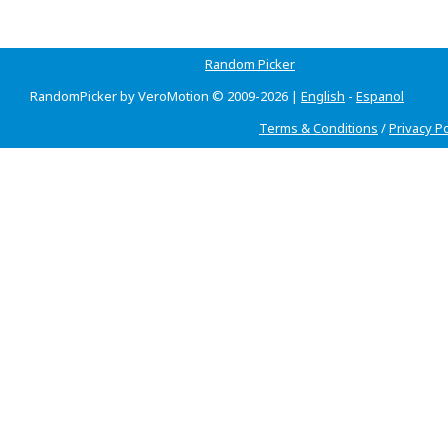
Random Picker
RandomPicker by VeroMotion © 2009-2026 |
English
-
Espanol
Terms & Conditions
/
Privacy Po