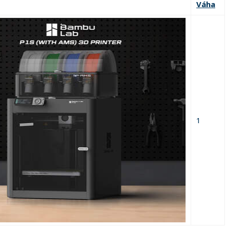
Váha
1