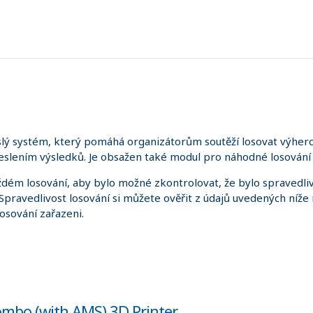
lý systém, který pomáhá organizátorům soutěží losovat výherce
slením výsledků. Je obsažen také modul pro náhodné losování 
dém losování, aby bylo možné zkontrolovat, že bylo spravedliv
. Spravedlivost losování si můžete ověřit z údajů uvedených níže
losování zařazeni.
mbo (with AMS) 3D Printer