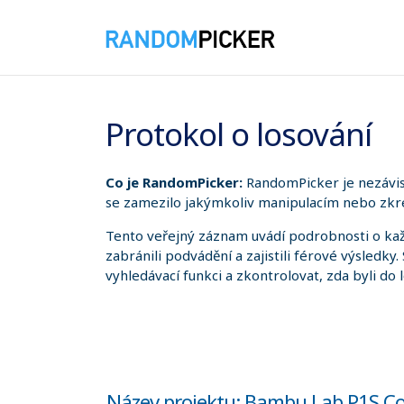
06.08.2026 21:39:57
Protokol o losování
Co je RandomPicker:
RandomPicker je nezávis
se zamezilo jakýmkoliv manipulacím nebo zkre
Tento veřejný záznam uvádí podrobnosti o kaž
zabránili podvádění a zajistili férové výsledky
vyhledávací funkci a zkontrolovat, zda byli do 
Název projektu: Bambu Lab P1S Co