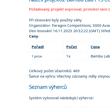
Požadovaný projekt expiroval, protokol není 
Při slosování byly použity váhy
Organizátor:
Paragon Competitions; 3000 Avi
Den losování:
16.11.2023 20:32:22
(GMT) Střed
Ceny
:
Pořadí
Počet
Cena
1x
Bambu Lab
1 prize
Celkový počet účastníků: 469
Šance na výhru: Všechny záznamy měly stejnou 
Seznam výherců
Systém vylosoval následující výherce::