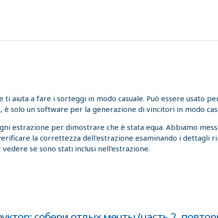
i aiuta a fare i sorteggi in modo casuale. Può essere usato per l
, è solo un software per la generazione di vincitori in modo cas
ogni estrazione per dimostrare che è stata equa. Abbiamo messo
 verificare la correttezza dell'estrazione esaminando i dettagli r
 vedere se sono stati inclusi nell'estrazione.
руктор: собери отдых мечты (часть 2, повто