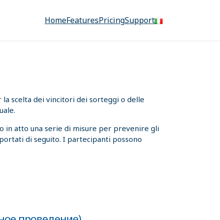
Home
Features
Pricing
Support
a scelta dei vincitori dei sorteggi o delle
uale.
 in atto una serie di misure per prevenire gli
iportati di seguito. I partecipanti possono
рное проведение)