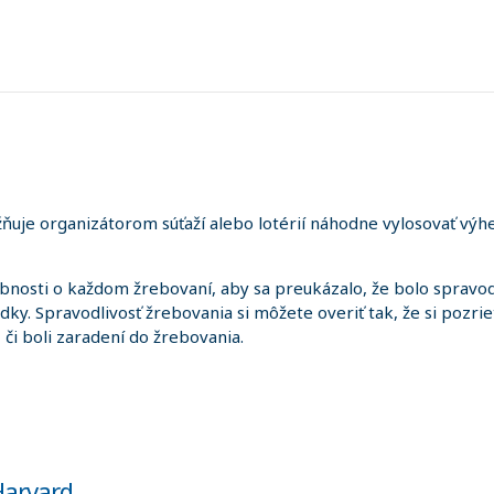
uje organizátorom súťaží alebo lotérií náhodne vylosovať výhe
sti o každom žrebovaní, aby sa preukázalo, že bolo spravodl
edky. Spravodlivosť žrebovania si môžete overiť tak, že si pozr
i, či boli zaradení do žrebovania.
Harvard