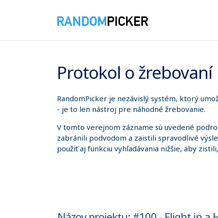
6. 8. 2026 7:04:40
Protokol o žrebovaní
RandomPicker je nezávislý systém, ktorý umožň
- je to len nástroj pre náhodné žrebovanie.
V tomto verejnom zázname sú uvedené podrobno
zabránili podvodom a zaistili spravodlivé výsl
použiť aj funkciu vyhľadávania nižšie, aby zistil
Názov projektu: #100 - Flight in a 