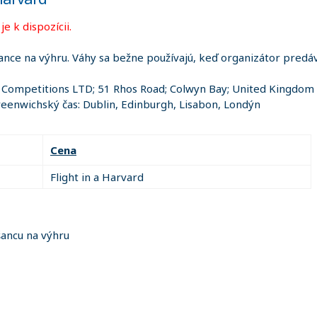
e k dispozícii.
ance na výhru. Váhy sa bežne používajú, keď organizátor predáva
e Competitions LTD; 51 Rhos Road; Colwyn Bay; United Kingdom
eenwichský čas: Dublin, Edinburgh, Lisabon, Londýn
Cena
Flight in a Harvard
šancu na výhru