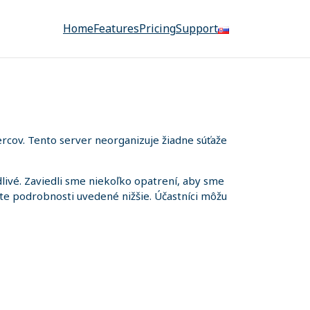
Home
Features
Pricing
Support
rcov. Tento server neorganizuje žiadne súťaže
ivé. Zaviedli sme niekoľko opatrení, aby sme
iete podrobnosti uvedené nižšie. Účastníci môžu