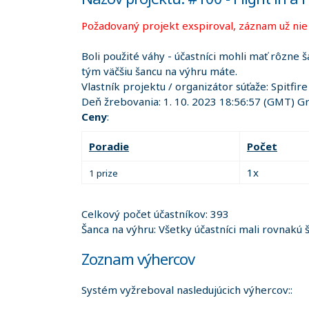
Požadovaný projekt exspiroval, záznam už nie j
Boli použité váhy - účastníci mohli mať rôzne š
tým väčšiu šancu na výhru máte.
Vlastník projektu / organizátor súťaže:
Spitfir
Deň žrebovania:
1. 10. 2023 18:56:57
(GMT) Gr
Ceny
:
Poradie
Počet
1x
1 prize
Celkový počet účastníkov: 393
Šanca na výhru: Všetky účastníci mali rovnakú 
Zoznam výhercov
Systém vyžreboval nasledujúcich výhercov::