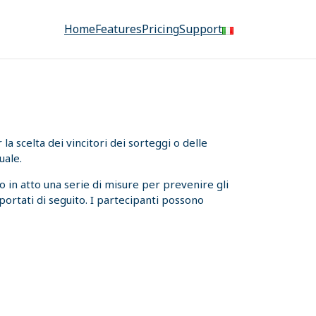
Home
Features
Pricing
Support
a scelta dei vincitori dei sorteggi o delle
uale.
 in atto una serie di misure per prevenire gli
iportati di seguito. I partecipanti possono