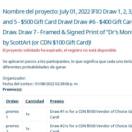
Nombre del proyecto: July 01, 2022 IFIO Draw 1, 2, 3,
and 5 - $500 Gift Card Draw! Draw #6 - $400 Gift Ca
Draw. Draw 7 - Framed & Signed Print of "Dr's Mon
by ScottArt (or CDN $100 Gift Card)!
El proyecto solicitado ha expirado, el registro no está disponible.
Se aplicaron pesos a los participantes, lo que significa que cada uno tení
diferentes probabilidades de ganar.
Organizador:
Fecha del sorteo::
01/08/2022 02:38:06 p. m.
Premio(s)
:
Orden
Cantidad
Premio
premio
Draw #1 is for a CDN $500 Vendor of Choice Gi
1x
1
Card!
premio
Draw #2 is for a CDN $500 Vendor of Choice Gi
1x
2
Card!