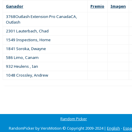
Ganador
Premio
Imagen
3768Outlash Extension Pro CanadaCA,
Outlash
2301 Lauterbach, Chad
1549 Inspections, Home
1841 Soroka, Dwayne
586 Limo, Canam
932 Heulens , Ian
1048 Crossley, Andrew
Random Picker
RandomPicker by VeroMotion © Copyright 2009-2024 |
English
-
Espa