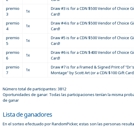
premio
Draw #3 is for a CDN $500 Vendor of Choice Gi
1x
3
Card!
premio
Draw #4 is for a CDN $500 Vendor of Choice Gi
1x
4
Card!
premio
Draw #5 is for a CDN $500 Vendor of Choice Gi
1x
5
Card!
premio
Draw #6 is for a CDN $400 Vendor of Choice Gi
1x
6
Card!
premio
Draw #7 is for a Framed & Signed Print of "Dr'
1x
7
Montage" by Scott Art (or a CDN $100 Gift Card
Número total de participantes: 3812
Oportunidades de ganar: Todas las participaciones tenían la misma proba
de ganar
Lista de ganadores
En el sorteo efectuado por RandomPicker, estas son las personas result