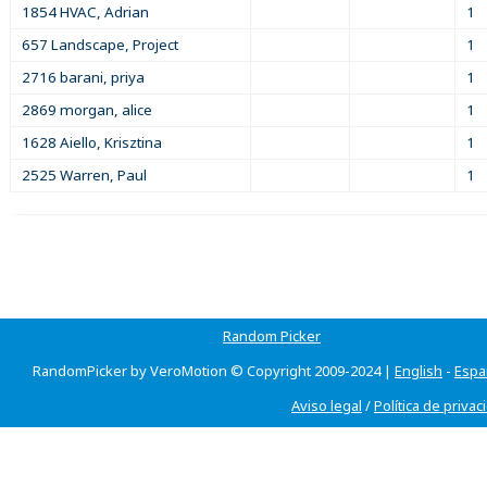
1854 HVAC, Adrian
1
657 Landscape, Project
1
2716 barani, priya
1
2869 morgan, alice
1
1628 Aiello, Krisztina
1
2525 Warren, Paul
1
Random Picker
RandomPicker by VeroMotion © Copyright 2009-2024 |
English
-
Espa
Aviso legal
/
Política de privac