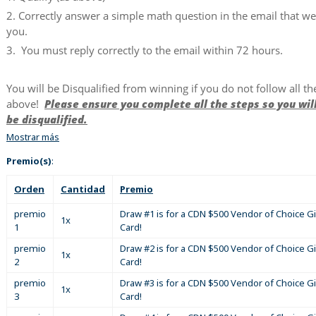
2. Correctly answer a simple math question in the email that w
you.
3. You must reply correctly to the email within 72 hours.
You will be Disqualified from winning if you do not follow all th
above!
Please ensure you complete all the steps so you wil
be disqualified.
Mostrar más
Premio(s)
:
Orden
Cantidad
Premio
premio
Draw #1 is for a CDN $500 Vendor of Choice Gi
1x
1
Card!
premio
Draw #2 is for a CDN $500 Vendor of Choice Gi
1x
2
Card!
premio
Draw #3 is for a CDN $500 Vendor of Choice Gi
1x
3
Card!