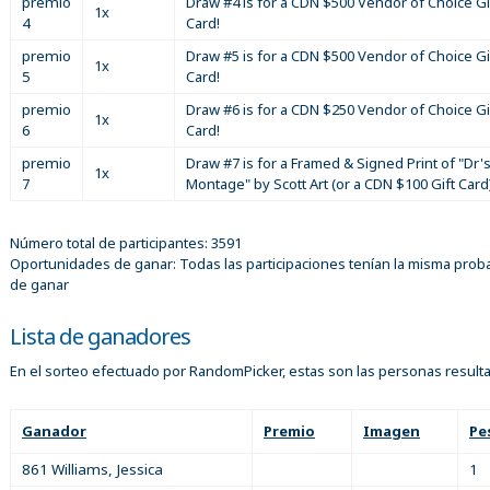
premio
Draw #4 is for a CDN $500 Vendor of Choice Gi
1x
4
Card!
premio
Draw #5 is for a CDN $500 Vendor of Choice Gi
1x
5
Card!
premio
Draw #6 is for a CDN $250 Vendor of Choice Gi
1x
6
Card!
premio
Draw #7 is for a Framed & Signed Print of "Dr'
1x
7
Montage" by Scott Art (or a CDN $100 Gift Card
Número total de participantes: 3591
Oportunidades de ganar: Todas las participaciones tenían la misma proba
de ganar
Lista de ganadores
En el sorteo efectuado por RandomPicker, estas son las personas result
Ganador
Premio
Imagen
Pe
861 Williams, Jessica
1