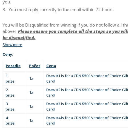
you.
3. You must reply correctly to the email within 72 hours.
You will be Disqualified from winning if you do not follow all th
above!
Please ensure you complete all the steps so you wil
be disqualified.
Show more
Ceny
:
Poradie
Počet
Cena
1
Draw #1 is for a CDN $500 Vendor of Choice Gif
1x
prize
Card!
2
Draw #2 is for a CDN $500 Vendor of Choice Gif
1x
prize
Card!
3
Draw #3 is for a CDN $500 Vendor of Choice Gif
1x
prize
Card!
4
Draw #4 is for a CDN $500 Vendor of Choice Gif
1x
prize
Card!