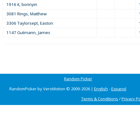
1916 it, bonnyin
3081 Rings, Matthew
3306 Taylorsept, Easton
1147 Gutmann, James
Random Picker
RandomPicker by VeroMotion © 2009-2026 |
English
-
Espanol
Terms & Conditions
/
Privacy Po