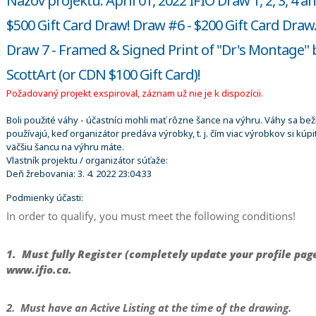
Názov projektu: April 01, 2022 IFIO Draw 1, 2, 3, 4 an
$500 Gift Card Draw! Draw #6 - $200 Gift Card Draw
Draw 7 - Framed & Signed Print of "Dr's Montage" 
ScottArt (or CDN $100 Gift Card)!
Požadovaný projekt exspiroval, záznam už nie je k dispozícii.
Boli použité váhy - účastníci mohli mať rôzne šance na výhru. Váhy sa be
používajú, keď organizátor predáva výrobky, t. j. čím viac výrobkov si kúpi
väčšiu šancu na výhru máte.
Vlastník projektu / organizátor súťaže:
Deň žrebovania:
3. 4. 2022 23:04:33
Podmienky účasti:
In order to qualify, you must meet the following conditions!
1. Must fully Register (completely update your profile pag
www.ifio.ca.
2. Must have an Active Listing at the time of the drawing.