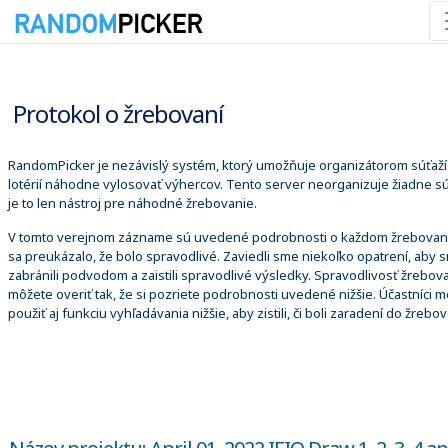
6. 8. 2026 22:16:26
Protokol o žrebovaní
RandomPicker je nezávislý systém, ktorý umožňuje organizátorom súťaží
lotérií náhodne vylosovať výhercov. Tento server neorganizuje žiadne sú
je to len nástroj pre náhodné žrebovanie.
V tomto verejnom zázname sú uvedené podrobnosti o každom žrebovaní
sa preukázalo, že bolo spravodlivé. Zaviedli sme niekoľko opatrení, aby 
zabránili podvodom a zaistili spravodlivé výsledky. Spravodlivosť žrebova
môžete overiť tak, že si pozriete podrobnosti uvedené nižšie. Účastníci 
použiť aj funkciu vyhľadávania nižšie, aby zistili, či boli zaradení do žrebov