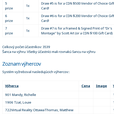
5
Draw #5 is for a CDN $500 Vendor of Choice Gif
1x
prize
Card!
6
Draw #6 is for a CDN $200 Vendor of Choice Gif
1x
prize
Card!
7
Draw #7 is for a Framed & Signed Print of "Dr's
1x
prize
Montage" by Scott Art (or a CDN $100 Gift Card)
Celkový počet účastníkov: 3539
Šanca na výhru: Všetky účastníci mali rovnakú šancu na výhru
Zoznam výhercov
Systém vyžreboval nasledujúcich výhercov::
Výherca
Cena
Image
901 Mandy, Richelle
1906 Tzat, Louie
722Virtual Reality OttawaThomas, Matthew